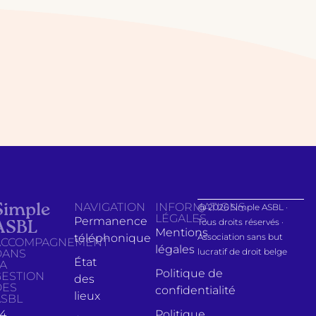
NAVIGATION
INFORMATIONS
Simple
@ 2026 Simple ASBL ·
LÉGALES
Permanence
Tous droits réservés ·
ASBL
Mentions
téléphonique
Association sans but
ACCOMPAGNEMENT
légales
lucratif de droit belge
DANS
État
LA
Politique de
GESTION
des
DES
confidentialité
lieux
ASBL
4,
Politique